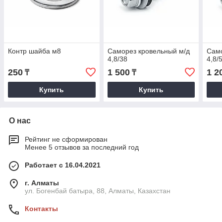
Контр шайба м8
Саморез кровельный м/д
Само
4,8/38
4,8/
250
1 500
1 2
₸
₸
Купить
Купить
О нас
Рейтинг не сформирован
Менее 5 отзывов за последний год
Работает с 16.04.2021
г. Алматы
ул. Богенбай батыра, 88, Алматы, Казахстан
Контакты