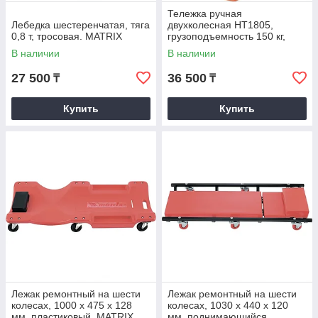
Тележка ручная
Лебедка шестеренчатая, тяга
двухколесная НТ1805,
0,8 т, тросовая. MATRIX
грузоподъемность 150 кг,
пневмоколеса D 260 мм,
В наличии
В наличии
платформа 350 х 235 мм.
27 500
36 500
₸
₸
Купить
Купить
Лежак ремонтный на шести
Лежак ремонтный на шести
колесах, 1000 х 475 х 128
колесах, 1030 х 440 х 120
мм, пластиковый. MATRIX
мм, поднимающийся