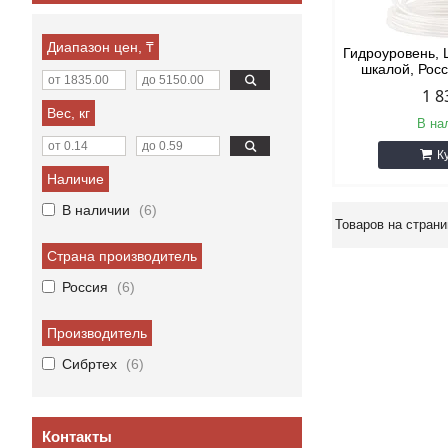
Диапазон цен, ₸
Гидроуровень, L
шкалой, Рос
1 8
Вес, кг
В на
К
Наличие
В наличии
6
Страна производитель
Россия
6
Производитель
Сибртех
6
Контакты