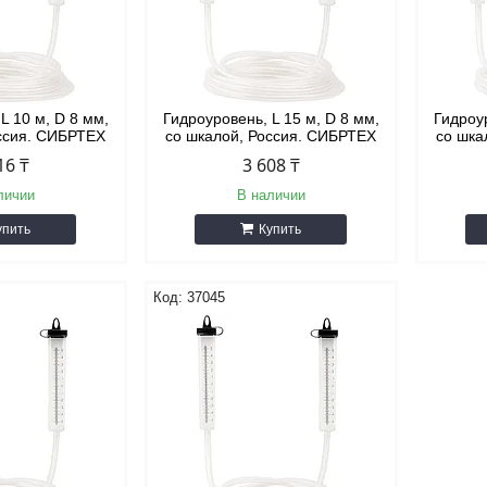
L 10 м, D 8 мм,
Гидроуровень, L 15 м, D 8 мм,
Гидроур
оссия. СИБРТЕХ
со шкалой, Россия. СИБРТЕХ
со шка
16 ₸
3 608 ₸
личии
В наличии
упить
Купить
37045