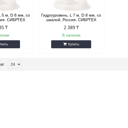
 5 м, D 8 мм, со
Гидроуровень, L 7 м, D 8 мм, со
сия. СИБРТЕХ
шкалой, Россия. СИБРТЕХ
35 ₸
2 389 ₸
личии
В наличии
упить
Купить