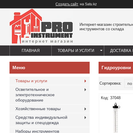
Создать сайт
на Satu.kz
Интернет-магазин строитель
инструментов со склада
ГЛАВНАЯ
ТОВАРЫ И УСЛУГИ
ДОСТАВКА 
Гидроуровни
Товары и услуги
Осветительное и
электротехническое
37048
оборудование
Хозяйственные товары
Средства индивидуальной
защиты и спецодежда
Наборы инструментов