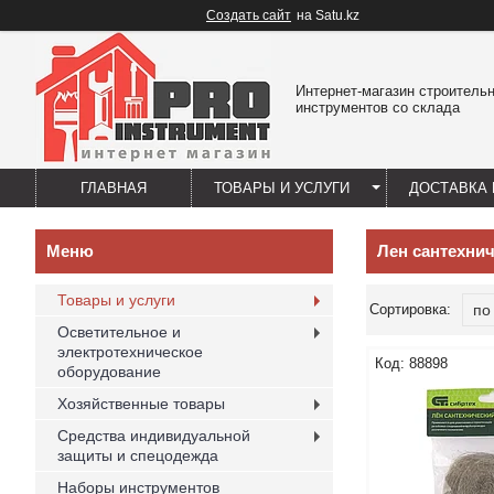
Создать сайт
на Satu.kz
Интернет-магазин строитель
инструментов со склада
ГЛАВНАЯ
ТОВАРЫ И УСЛУГИ
ДОСТАВКА 
Лен сантехни
Товары и услуги
Осветительное и
электротехническое
88898
оборудование
Хозяйственные товары
Средства индивидуальной
защиты и спецодежда
Наборы инструментов