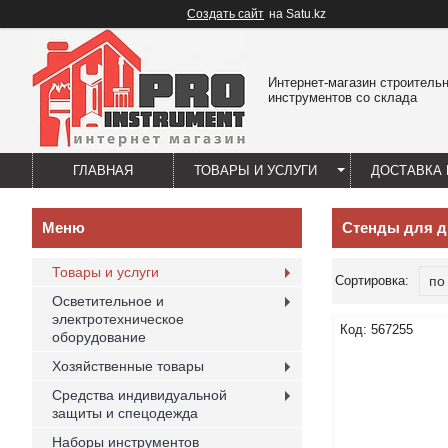
Создать сайт
на Satu.kz
Интернет-магазин строитель
инструментов со склада
ГЛАВНАЯ
ТОВАРЫ И УСЛУГИ
ДОСТАВКА 
Стенды для д
Товары и услуги
Осветительное и
электротехническое
567255
оборудование
Хозяйственные товары
Средства индивидуальной
защиты и спецодежда
Наборы инструментов