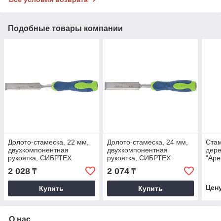
Подобные товары компании
Долото-стамеска, 22 мм,
Долото-стамеска, 24 мм,
Стам
двухкомпонентная
двухкомпонентная
дере
рукоятка, СИБРТЕХ
рукоятка, СИБРТЕХ
"Аре
2 028
2 074
₸
₸
Цен
Купить
Купить
О нас