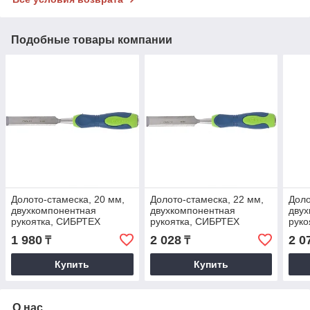
Подобные товары компании
Долото-стамеска, 20 мм,
Долото-стамеска, 22 мм,
Доло
двухкомпонентная
двухкомпонентная
двух
рукоятка, СИБРТЕХ
рукоятка, СИБРТЕХ
руко
1 980
2 028
2 0
₸
₸
Купить
Купить
О нас