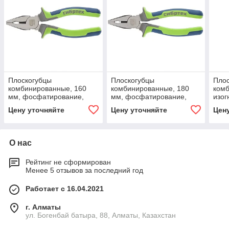
Плоскогубцы
Плоскогубцы
Пло
комбинированные, 160
комбинированные, 180
ком
мм, фосфатирование,
мм, фосфатирование,
изог
трехкомпонентные
трехкомпонентные
тре
Цену уточняйте
Цену уточняйте
Цен
рукоятки. СИБРТЕХ
рукоятки. СИБРТЕХ
руко
О нас
Рейтинг не сформирован
Менее 5 отзывов за последний год
Работает с 16.04.2021
г. Алматы
ул. Богенбай батыра, 88, Алматы, Казахстан