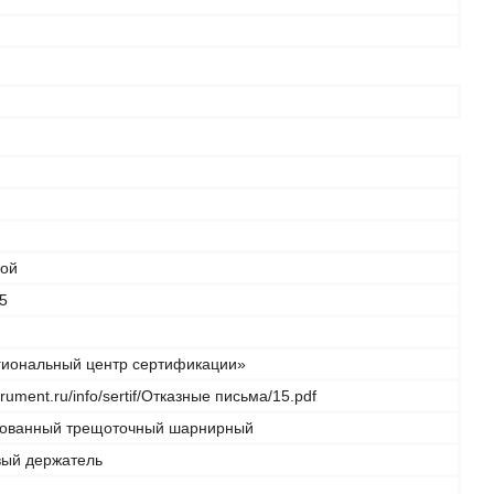
кой
5
иональный центр сертификации»
strument.ru/info/sertif/Отказные письма/15.pdf
ованный трещоточный шарнирный
вый держатель