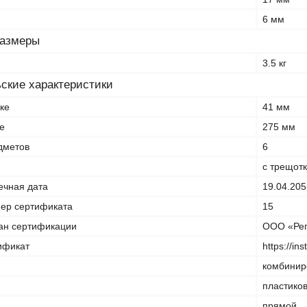
6 мм
размеры
3.5 кг
ские характеристики
ке
41 мм
е
275 мм
дметов
6
с трещот
ечная дата
19.04.205
ер сертификата
15
ан сертификации
ООО «Рег
ификат
https://in
комбинир
пластико
прямой