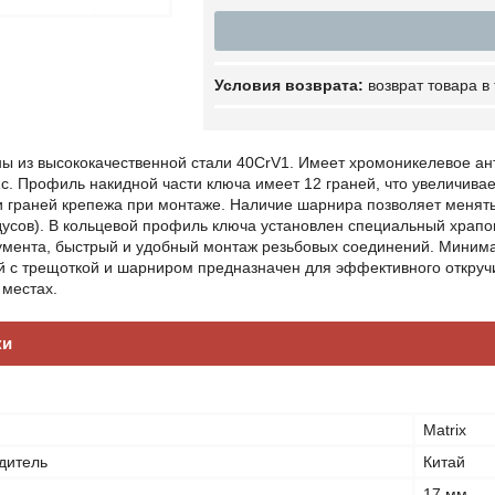
возврат товара в
ны из высококачественной стали 40CrV1. Имеет хромоникелевое ан
с. Профиль накидной части ключа имеет 12 граней, что увеличива
 граней крепежа при монтаже. Наличие шарнира позволяет менять 
дусов). В кольцевой профиль ключа установлен специальный храпо
румента, быстрый и удобный монтаж резьбовых соединений. Минима
 с трещоткой и шарниром предназначен для эффективного откручи
 местах.
ки
Matrix
дитель
Китай
17 мм