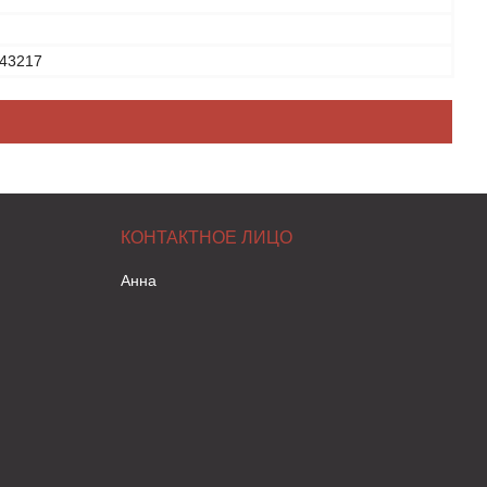
43217
Анна