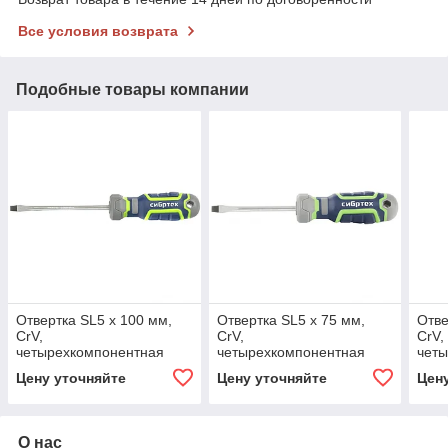
Все условия возврата
Подобные товары компании
Отвертка SL5 х 100 мм,
Отвертка SL5 х 75 мм,
Отве
CrV,
CrV,
CrV,
четырехкомпонентная
четырехкомпонентная
чет
рукоятка. СИБРТЕХ
рукоятка. СИБРТЕХ
руко
Цену уточняйте
Цену уточняйте
Цен
О нас