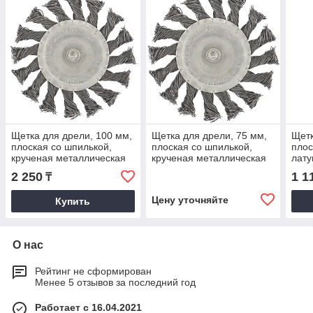
Щетка для дрели, 100 мм,
Щетка для дрели, 75 мм,
Щетк
плоская со шпилькой,
плоская со шпилькой,
плос
крученая металлическая
крученая металлическая
лату
проволока. СИБРТЕХ
проволока. MATRIX
пров
2 250
1 1
₸
Цену уточняйте
Купить
О нас
Рейтинг не сформирован
Менее 5 отзывов за последний год
Работает с 16.04.2021