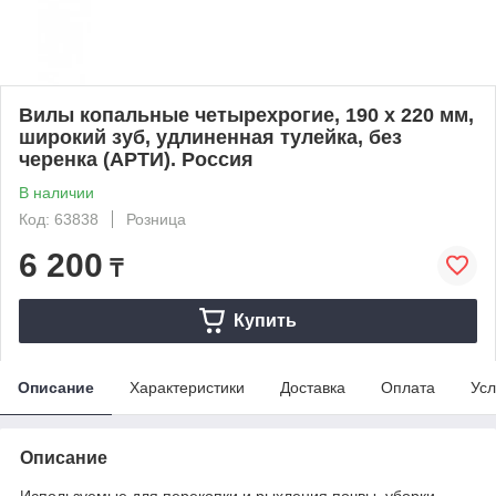
Вилы копальные четырехрогие, 190 х 220 мм,
широкий зуб, удлиненная тулейка, без
черенка (АРТИ). Россия
В наличии
Код: 63838
Розница
6 200
₸
Купить
Описание
Характеристики
Доставка
Оплата
Усл
Описание
Используемые для перекопки и рыхления почвы, уборки