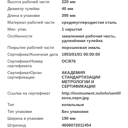
Высота рабочей части
220 мм
Диаметр тулейки
40 мм
Длина в упаковке
395 мм
Материал рабочей части
среднеуглеродистая сталь
Мин. упак.
1 скрытая
Особенности
закаленная рабочая часть,
удлинённая тулейка
Покрытие рабочей части
порошковая эмаль
СертификатКонечная дата
1953/01/01 00:00:00
СертификатНомер
ОС/876
сертификата
СертификатОрган
АКАДЕМИЯ
сертификации
СТАНДАРТИЗАЦИИ
МЕТРОЛОГИИ И
СЕРТИФИКАЦИИ
Ссылка на сертификат
http://instrument.ru/info/sertif/
коса,серп.jpg
Тип
копальные
Тип упаковки
Без упаковки
Ширина в упаковке
190 мм
Штрихкод
4606072011454