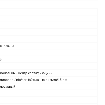
с, резина
5
иональный центр сертификации»
strument.ru/info/sertif/Отказные письма/15.pdf
слесарный