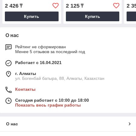
медный наконечник с
медный наконечник с
дол
2 426
2 125
2 3
₸
₸
долговечным покрытием,
долговечным покрытием,
покр
220 В, 40 W.
220 В, 30 W.
MAT
Купить
Купить
О нас
Рейтинг не сформирован
Менее 5 отзывов за последний год
Работает с 16.04.2021
г. Алматы
ул. Богенбай батыра, 88, Алматы, Казахстан
Контакты
Сегодня работает с 10:00 до 18:00
Показать весь график работы
О нас