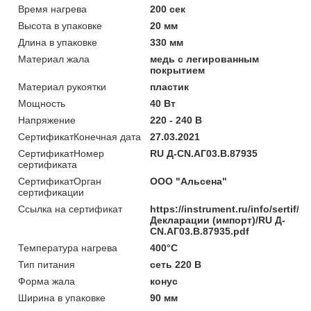
Время нагрева
200 сек
Высота в упаковке
20 мм
Длина в упаковке
330 мм
Материал жала
медь с легированным
покрытием
Материал рукоятки
пластик
Мощность
40 Вт
Напряжение
220 - 240 В
СертификатКонечная дата
27.03.2021
СертификатНомер
RU Д-CN.АГ03.B.87935
сертификата
СертификатОрган
ООО "Альсена"
сертификации
Ссылка на сертификат
https://instrument.ru/info/sertif/
Декларации (импорт)/RU Д-
CN.АГ03.B.87935.pdf
Температура нагрева
400°С
Тип питания
сеть 220 В
Форма жала
конус
Ширина в упаковке
90 мм