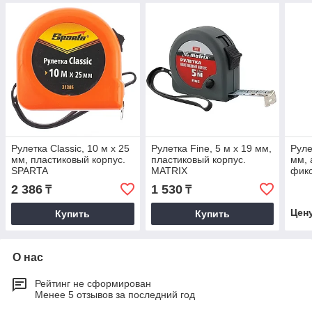
Рулетка Classic, 10 м х 25
Рулетка Fine, 5 м х 19 мм,
Руле
мм, пластиковый корпус.
пластиковый корпус.
мм, 
SPARTA
MATRIX
фикс
корп
2 386
1 530
₸
₸
Цен
Купить
Купить
О нас
Рейтинг не сформирован
Менее 5 отзывов за последний год