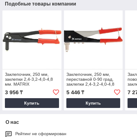
Подобные товары компании
Заклепочник, 250 мм,
Заклепочник, 250 мм,
Закл
заклепки 2,4-3,2-4,0-4,8
переставной 0-90 град,
пово
мм. MATRIX
заклепки 2,4-3,2-4,0-4,8
закл
мм. MATRIX
мм.
3 956
5 446
7 2
₸
₸
Купить
Купить
О нас
Рейтинг не сформирован