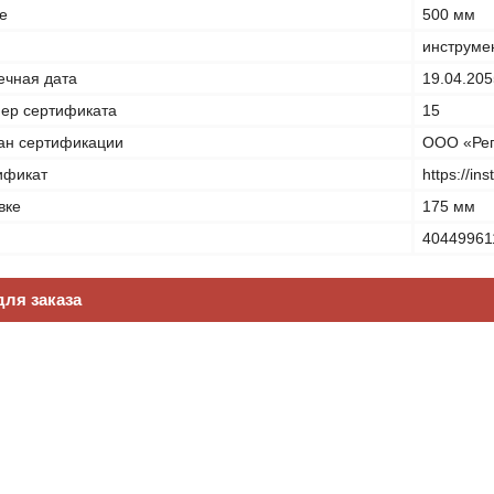
е
500 мм
инструме
ечная дата
19.04.205
ер сертификата
15
ан сертификации
ООО «Рег
ификат
https://in
вке
175 мм
40449961
ля заказа