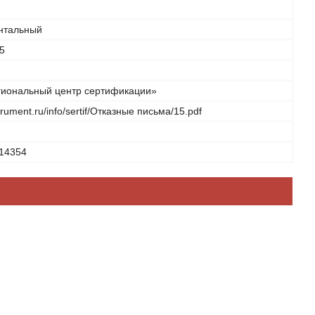
нтальный
5
иональный центр сертификации»
strument.ru/info/sertif/Отказные письма/15.pdf
14354