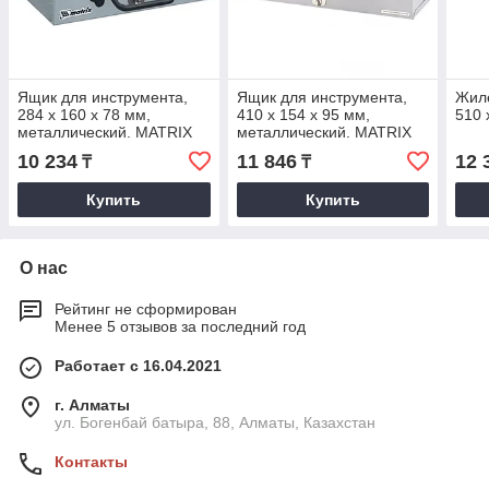
Ящик для инструмента,
Ящик для инструмента,
Жиле
284 х 160 х 78 мм,
410 х 154 х 95 мм,
510 
металлический. MATRIX
металлический. MATRIX
10 234
11 846
12 
₸
₸
Купить
Купить
О нас
Рейтинг не сформирован
Менее 5 отзывов за последний год
Работает с 16.04.2021
г. Алматы
ул. Богенбай батыра, 88, Алматы, Казахстан
Контакты