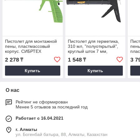
Пистолет для монтажной
Пистолет для герметика,
Пист
пены, пластмассовый
310 мл, "полуоткрытый",
пены
корпус. СИБРТЕХ
круглый шток 7 мм,
плас
утолщенные стенки.
СИБ
2 278
1 548
3 7
₸
₸
SPARTA
Купить
Купить
О нас
Рейтинг не сформирован
Менее 5 отзывов за последний год
Работает с 16.04.2021
г. Алматы
ул. Богенбай батыра, 88, Алматы, Казахстан