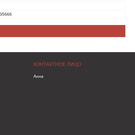
35666
Анна