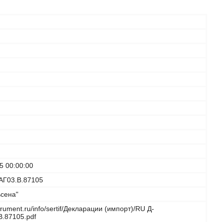
5 00:00:00
АГ03.B.87105
сена"
strument.ru/info/sertif/Декларации (импорт)/RU Д-
B.87105.pdf