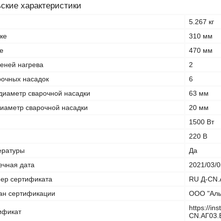
ские характеристики
5.267 кг
ке
310 мм
е
470 мм
пеней нагрева
2
рочных насадок
6
иаметр сварочной насадки
63 мм
иаметр сварочной насадки
20 мм
1500 Вт
220 В
ературы
Да
ечная дата
2021/03/0
ер сертификата
RU Д-CN.
ан сертификации
ООО "Аль
https://in
ификат
CN.АГ03.