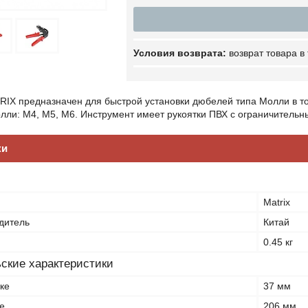
возврат товара в
RIX предназначен для быстрой установки дюбелей типа Молли в то
лли: М4, М5, М6. Инструмент имеет рукоятки ПВХ с ограничитель
ки
Matrix
дитель
Китай
0.45 кг
ские характеристики
ке
37 мм
е
206 мм