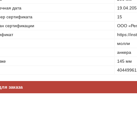
ечная дата
19.04.205
ер сертификата
15
ан сертификации
ООО «Рег
ификат
https://in
молли
анкера
вке
145 мм
40449961
ля заказа