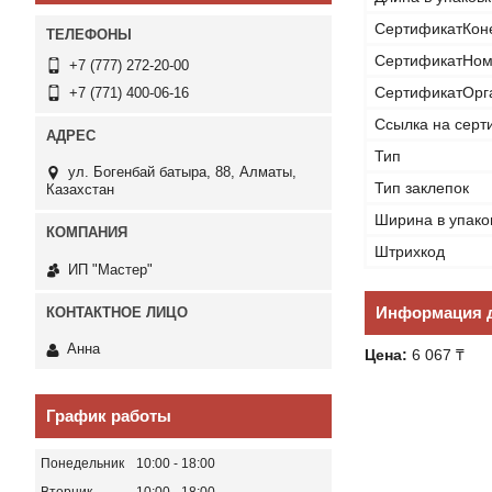
СертификатКон
СертификатНом
+7 (777) 272-20-00
СертификатОрг
+7 (771) 400-06-16
Ссылка на серт
Тип
ул. Богенбай батыра, 88, Алматы,
Тип заклепок
Казахстан
Ширина в упако
Штрихкод
ИП "Мастер"
Информация д
Анна
Цена:
6 067 ₸
График работы
Понедельник
10:00
18:00