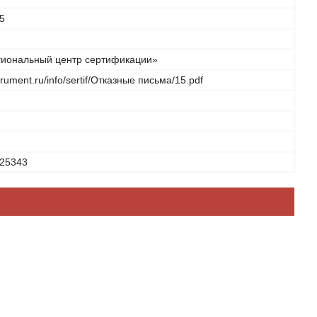
5
иональный центр сертификации»
strument.ru/info/sertif/Отказные письма/15.pdf
25343