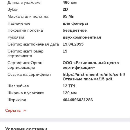
Длина в упаковке
460 мм
Зубья
2D
Марка стали полотна
65 Mn
Назначение
для фанеры
Покрытие полотна
бесцветное
Рукоятка
двухкомпонентная
СертификатКонечная дата
19.04.2055
СертификатНомер
15
сертификата
СертификатОрган
ООО «Региональный центр
сертификации
сертификации»
Ссылка на сертификат
https://instrument.ru/info/sertif/
Отказные письма/15.pdf
Шаг зубьев
12 TPI
Ширина в упаковке
120 мм
Штрихкод
4044996031286
Скрыть
Условия доставки