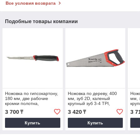
Все условия возврата
Подобные товары компании
Ножовка по гипсокартону,
Ножовка по дереву, 400
Ножо
180 мм, две рабочие
мм, зуб 2D, каленый
мм, 
кромки полотна,
крупный зуб 3-4 TPI,
круп
двухкомпонентная
двухкомпонентная
двух
3 700
3 420
3 7
₸
₸
рукоятка. MATRIX
рукоятка. MATRIX
руко
MASTER
MAS
Купить
Купить