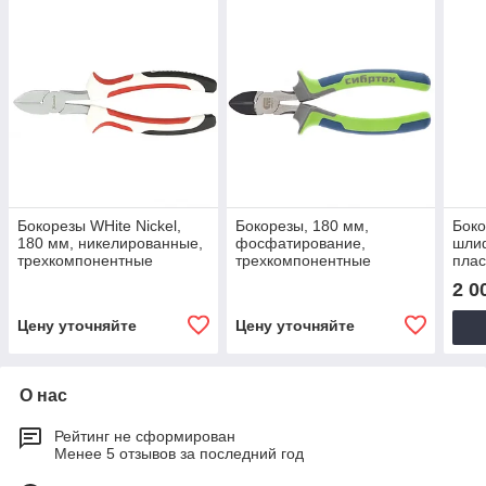
Бокорезы WHite Nickel,
Бокорезы, 180 мм,
Боко
180 мм, никелированные,
фосфатирование,
шли
трехкомпонентные
трехкомпонентные
плас
рукоятки. MATRIX
рукоятки. СИБРТЕХ
SPA
2 0
Цену уточняйте
Цену уточняйте
О нас
Рейтинг не сформирован
Менее 5 отзывов за последний год