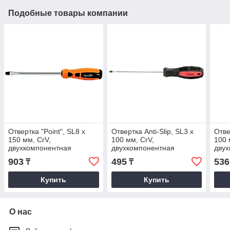
Подобные товары компании
Отвертка "Point", SL8 х
Отвертка Anti-Slip, SL3 х
Отве
150 мм, CrV,
100 мм, CrV,
100 
двухкомпонентная
двухкомпонентная
двух
рукоятка. SPARTA
рукоятка. MATRIX
руко
903
495
536
₸
₸
Купить
Купить
О нас