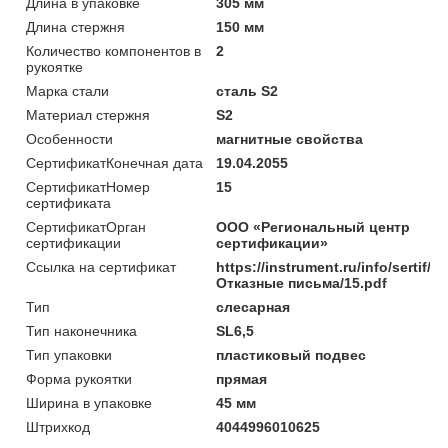
Длина в упаковке
305 мм
Длина стержня
150 мм
Количество компонентов в
2
рукоятке
Марка стали
сталь S2
Материал стержня
S2
Особенности
магнитные свойства
СертификатКонечная дата
19.04.2055
СертификатНомер
15
сертификата
СертификатОрган
ООО «Региональный центр
сертификации
сертификации»
Ссылка на сертификат
https://instrument.ru/info/sertif/
Отказные письма/15.pdf
Тип
слесарная
Тип наконечника
SL6,5
Тип упаковки
пластиковый подвес
Форма рукоятки
прямая
Ширина в упаковке
45 мм
Штрихкод
4044996010625