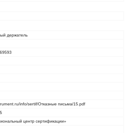
вый держатель
69593
strument.ru/info/sertif/Отказные письма/15.pdf
5
иональный центр сертификации»