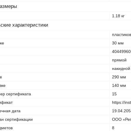
размеры
1.18 кг
ские характеристики
пластико
ке
30 мм
40449960
прямой
накидной
е
290 мм
вке
140 мм
ер сертификата
15
ификат
https://in
ечная дата
19.04.205
ан сертификации
ООО «Рег
дметов
8