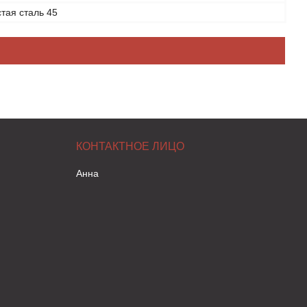
тая сталь 45
Анна