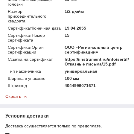
головки
Размер
1/2 дюйм
присоединтельного
квадрата
СертификатКонечная дата
19.04.2055
СертификатНомер
15
сертификата
СертификатОрган
ООО «Региональный центр
сертификации
сертификации»
Ссылка на сертификат
https://instrument.ru/info/sertif/
Отказные письма/15.pdf
Тип наконечника
универсальная
Ширина в упаковке
100 мм
Штрихкод
4044996071671
Скрыть
Условия доставки
Доставка осуществляется только по предоплате.