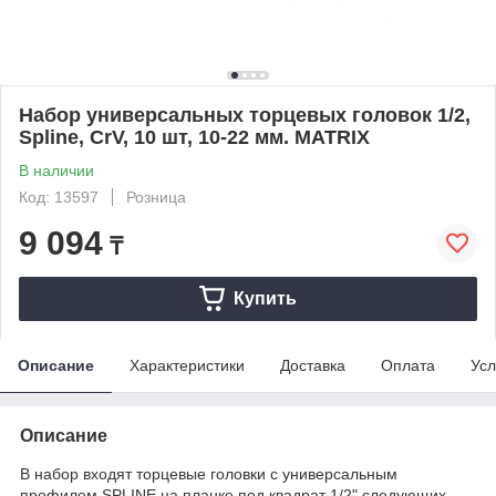
Набор универсальных торцевых головок 1/2,
Spline, CrV, 10 шт, 10-22 мм. MATRIX
В наличии
Код: 13597
Розница
9 094
₸
Купить
Описание
Характеристики
Доставка
Оплата
Усл
Описание
В набор входят торцевые головки с универсальным
профилем SPLINE на планке под квадрат 1/2" следующих