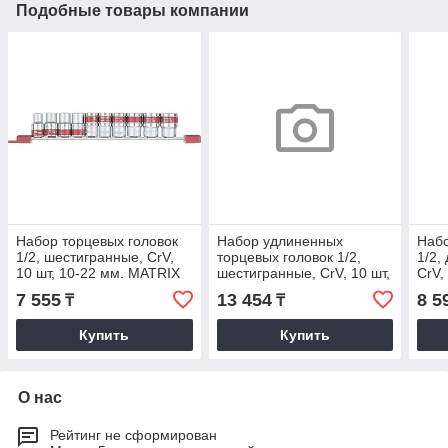
Подобные товары компании
Набор торцевых головок
Набор удлиненных
Набо
1/2, шестигранные, CrV,
торцевых головок 1/2,
1/2,
10 шт, 10-22 мм. MATRIX
шестигранные, CrV, 10 шт,
CrV,
10-22 мм. STELS
MAT
7 555
13 454
8 5
₸
₸
Купить
Купить
О нас
Рейтинг не сформирован