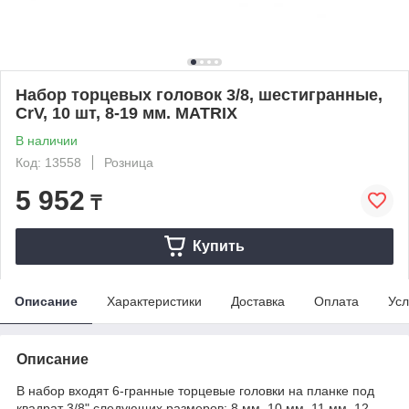
Набор торцевых головок 3/8, шестигранные,
CrV, 10 шт, 8-19 мм. MATRIX
В наличии
Код: 13558
Розница
5 952
₸
Купить
Описание
Характеристики
Доставка
Оплата
Усл
Описание
В набор входят 6-гранные торцевые головки на планке под
квадрат 3/8" следующих размеров: 8 мм, 10 мм, 11 мм, 12