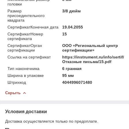
головки
Размер
3/8 дюйм
присоединтельного
квадрата
СертификатКонечная дата
19.04.2055
СертификатНомер
15
сертификата
СертификатОрган
ООО «Региональный центр
сертификации
сертификации»
Ссылка на сертификат
https://instrument.ru/info/sertif/
Отказные письма/15.pdf
Тип наконечника
6 гранная
Ширина в упаковке
95 мм
Штрихкод
4044996071480
Скрыть
Условия доставки
Доставка осуществляется только по предоплате.