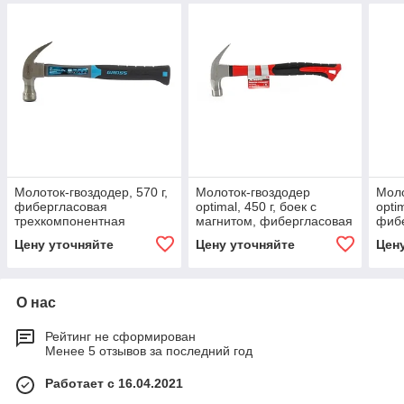
Молоток-гвоздодер, 570 г,
Молоток-гвоздодер
Моло
фибергласовая
optimal, 450 г, боек c
optim
трехкомпонентная
магнитом, фибергласовая
фиб
рукоятка. GROSS
обрезиненная рукоятка.
обре
Цену уточняйте
Цену уточняйте
Цен
MATRIX
MAT
О нас
Рейтинг не сформирован
Менее 5 отзывов за последний год
Работает с 16.04.2021