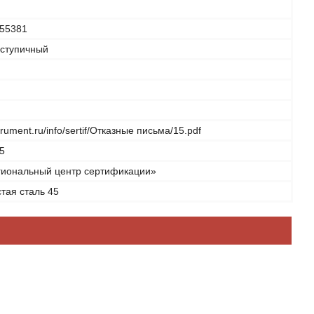
55381
 ступичный
strument.ru/info/sertif/Отказные письма/15.pdf
5
иональный центр сертификации»
тая сталь 45