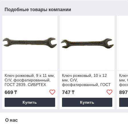
Подобные товары компании
Ключ рожковый, 9 х 11 мм,
Ключ рожковый, 10 х 12
Ключ
CrV, фосфатированный,
мм, CrV,
мм, 
ГОСТ 2839. СИБРТЕХ
фосфатированный, ГОСТ
фос
2839. СИБРТЕХ
283
669
747
897
₸
₸
Купить
Купить
О нас