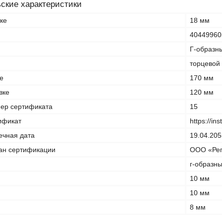
ские характеристики
ке
18 мм
40449960
Г-образн
торцевой
е
170 мм
вке
120 мм
ер сертификата
15
ификат
https://in
ечная дата
19.04.205
ан сертификации
ООО «Рег
г-образн
10 мм
10 мм
8 мм