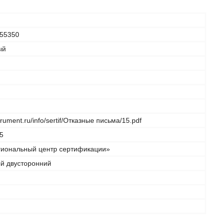
55350
ый
strument.ru/info/sertif/Отказные письма/15.pdf
5
иональный центр сертификации»
ый двусторонний