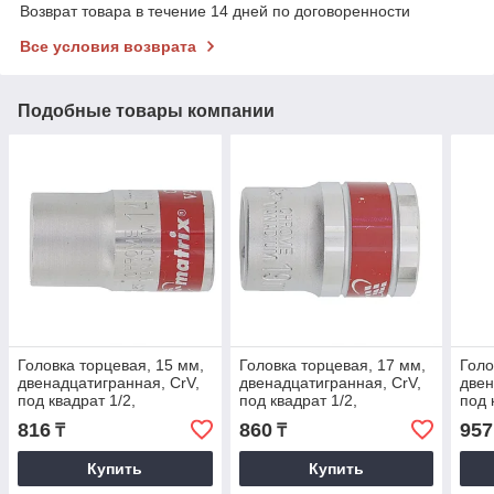
Возврат товара в течение 14 дней по договоренности
Все условия возврата
Подобные товары компании
Головка торцевая, 15 мм,
Головка торцевая, 17 мм,
Голо
двенадцатигранная, CrV,
двенадцатигранная, CrV,
двен
под квадрат 1/2,
под квадрат 1/2,
под 
хромированная. MATRIX
хромированная. MATRIX
хро
816
860
957
₸
₸
MASTER
MASTER
MAS
Купить
Купить