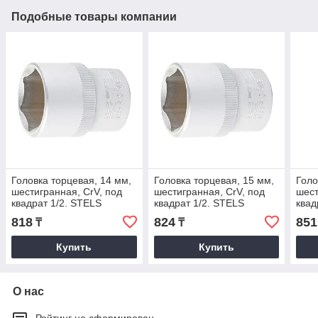
Подобные товары компании
Головка торцевая, 14 мм,
Головка торцевая, 15 мм,
Голо
шестигранная, CrV, под
шестигранная, CrV, под
шест
квадрат 1/2. STELS
квадрат 1/2. STELS
квад
818
824
851
₸
₸
Купить
Купить
О нас