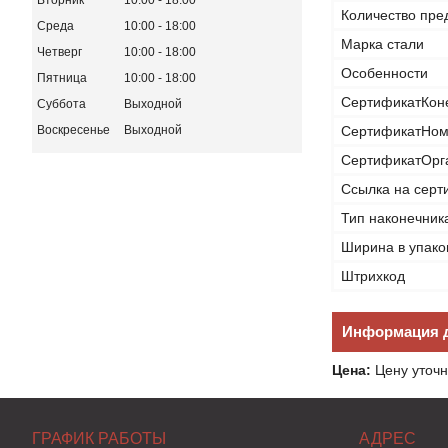
Вторник
10:00
18:00
Количество пре
Среда
10:00
18:00
Марка стали
Четверг
10:00
18:00
Особенности
Пятница
10:00
18:00
СертификатКон
Суббота
Выходной
СертификатНом
Воскресенье
Выходной
СертификатОрг
Ссылка на серт
Тип наконечник
Ширина в упако
Штрихкод
Информация д
Цена:
Цену уточн
ГРАФИК РАБОТЫ