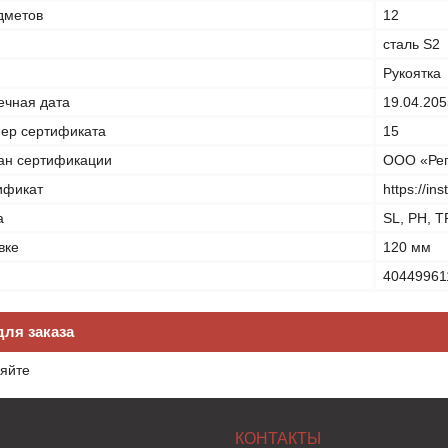
дметов
12
сталь S2
Рукоятка
ечная дата
19.04.205
ер сертификата
15
ан сертификации
ООО «Рег
ификат
https://in
а
SL, PH, T
вке
120 мм
40449961
ля заказа
яйте