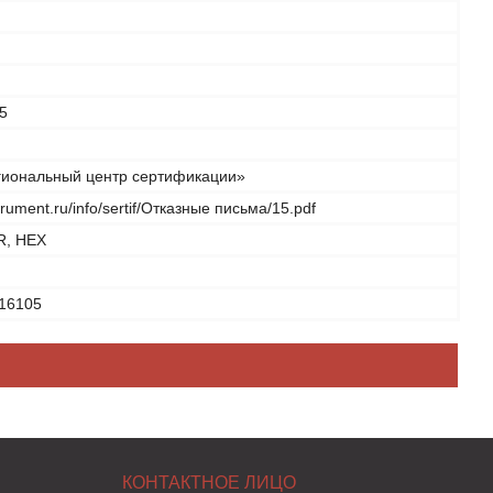
5
иональный центр сертификации»
strument.ru/info/sertif/Отказные письма/15.pdf
R, HEX
16105