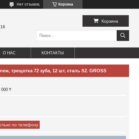
Нет отзывов,
Корзина
Корзина
-16
О НАС
КОНТАКТЫ
ем, трещотка 72 зуба, 12 шт, сталь S2. GROSS
 000 ₸
только по телефону