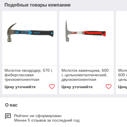
Подобные товары компании
Молоток-гвоздодер, 570 г,
Молоток каменщика, 600
Моло
фибергласовая
г, цельнометаллический,
600 г
трехкомпонентная
двухкомпонентная
цель
рукоятка. GROSS
рукоятка. MATRIX
двух
Цену уточняйте
Цену уточняйте
Цен
руко
О нас
Рейтинг не сформирован
Менее 5 отзывов за последний год