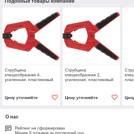
Подобные товары компании
Струбцина
Струбцина
Стр
клещеобразная 4,
клещеобразная 2,
клещ
усиленная, пластиковый
усиленная, пластиковый
плас
корпус,
корпус,
хра
двухкомпонентные
двухкомпонентные
жест
рукоятки, 100 мм. MATRIX
рукоятки, 50 мм. MATRIX
мм.
Цену уточняйте
Цену уточняйте
Цен
О нас
Рейтинг не сформирован
Менее 5 отзывов за последний год