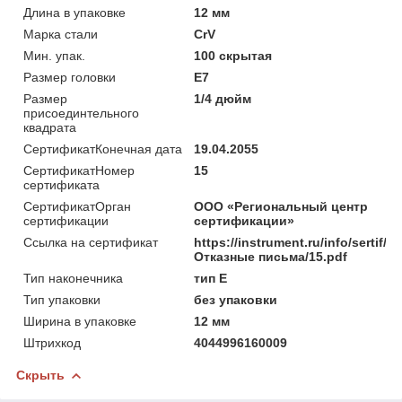
Длина в упаковке
12 мм
Марка стали
CrV
Мин. упак.
100 скрытая
Размер головки
Е7
Размер
1/4 дюйм
присоединтельного
квадрата
СертификатКонечная дата
19.04.2055
СертификатНомер
15
сертификата
СертификатОрган
ООО «Региональный центр
сертификации
сертификации»
Ссылка на сертификат
https://instrument.ru/info/sertif/
Отказные письма/15.pdf
Тип наконечника
тип Е
Тип упаковки
без упаковки
Ширина в упаковке
12 мм
Штрихкод
4044996160009
Скрыть