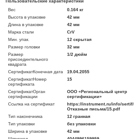
Пользовательские характеристики
Вес
0.164 кг
Высота в упаковке
42 мм
Длина в упаковке
42 мм
Марка стали
CrV
Мин. упак.
12 скрытая
Размер головки
32 мм
Размер
1/2 дюйм
присоединтельного
квадрата
СертификатКонечная дата
19.04.2055
СертификатНомер
15
сертификата
СертификатОрган
ООО «Региональный центр
сертификации
сертификации»
Ссылка на сертификат
https://instrument.ru/info/sertif/
Отказные письма/15.pdf
Тип наконечника
12 гранная
Тип упаковки
без упаковки
Ширина в упаковке
42 мм
Штрихкод
4044996159959