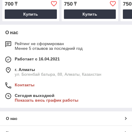
хромированная. STELS
хромированная. STELS
хро
700
750
750
₸
₸
Купить
Купить
О нас
Рейтинг не сформирован
Менее 5 отзывов за последний год
Работает с 16.04.2021
г. Алматы
ул. Богенбай батыра, 88, Алматы, Казахстан
Контакты
Сегодня выходной
Показать весь график работы
О нас