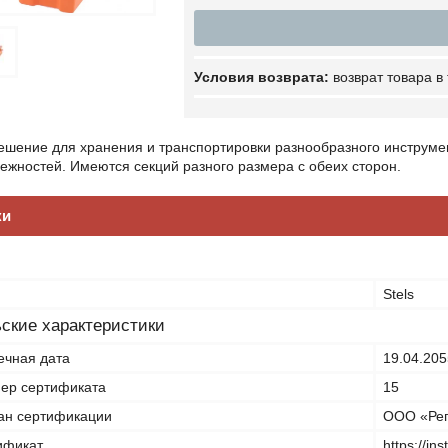
возврат товара в
шение для хранения и транспортировки разнообразного инструмен
ежностей. Имеются секций разного размера с обеих сторон.
ки
Stels
ские характеристики
ечная дата
19.04.205
ер сертификата
15
ан сертификации
ООО «Рег
ификат
https://in