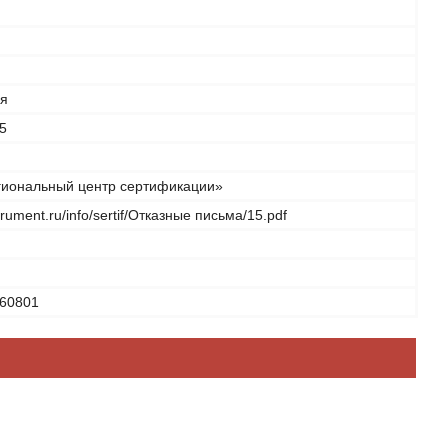
ая
5
иональный центр сертификации»
strument.ru/info/sertif/Отказные письма/15.pdf
60801