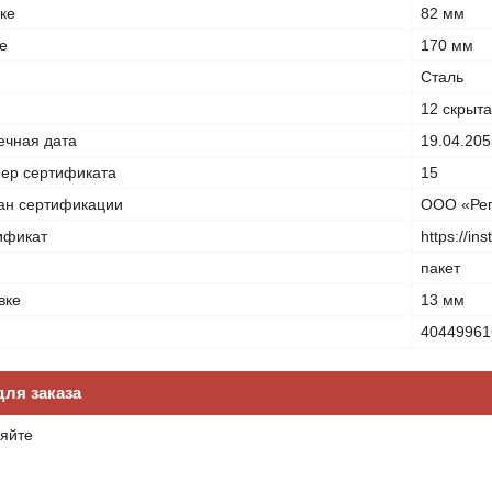
ке
82 мм
е
170 мм
Сталь
12 скрыт
ечная дата
19.04.205
ер сертификата
15
ан сертификации
ООО «Рег
ификат
https://in
пакет
вке
13 мм
40449961
ля заказа
яйте