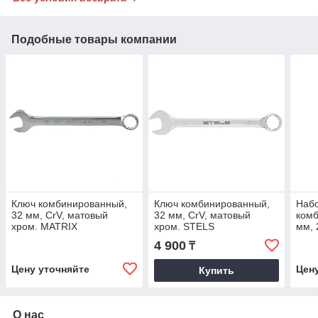
Подобные товары компании
Ключ комбинированный,
Ключ комбинированный,
Наб
32 мм, CrV, матовый
32 мм, CrV, матовый
комб
хром. MATRIX
хром. STELS
мм, 
хро
4 900
₸
Цену уточняйте
Цен
Купить
О нас