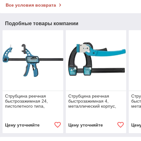
Все условия возврата
Подобные товары компании
Струбцина реечная
Струбцина реечная
Стру
быстрозажимная 24,
быстрозажимная 4,
быст
пистолетного типа,
металлический корпус,
мета
пошаговый механизм,
рычажный храповый
рыч
пластиковый корпус, 600
механизм, 100 мм.
меха
мм. GROSS
GROSS
GRO
Цену уточняйте
Цену уточняйте
Цен